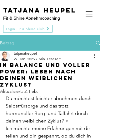
Tatjana heupel
Fit & Shine Abnehmcoaching
Login Fit & Shine Club
Beitrag
tatjanaheupel
27. Jan. 2025
7 Min. Lesezeit
In Balance und voller
Power: Leben nach
deinen weiblichen
Zyklus?
Aktualisiert:
2. Feb.
Du möchtest leichter abnehmen durch 
Selbstfürsorge und das trotz 
hormoneller Berg- und Talfahrt durch 
deinen weiblichen Zyklus? ♀️
Ich möchte meine Erfahrungen mit dir 
teilen und bin gespannt, ob du dich in 