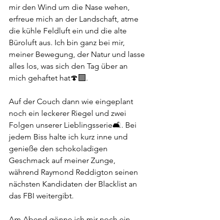
mir den Wind um die Nase wehen, 
erfreue mich an der Landschaft, atme 
die kühle Feldluft ein und die alte 
Büroluft aus. Ich bin ganz bei mir, 
meiner Bewegung, der Natur und lasse 
alles los, was sich den Tag über an 
mich gehaftet hat🍄‍🟫. 
Auf der Couch dann wie eingeplant 
noch ein leckerer Riegel und zwei 
Folgen unserer Lieblingsserie🛋️. Bei 
jedem Biss halte ich kurz inne und 
genieße den schokoladigen 
Geschmack auf meiner Zunge, 
während Raymond Reddigton seinen 
nächsten Kandidaten der Blacklist an 
das FBI weitergibt. 
Am Abend gönne ich mir noch ein 