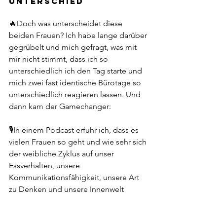
UNTERSCHIED
🔥Doch was unterscheidet diese 
beiden Frauen? Ich habe lange darüber 
gegrübelt und mich gefragt, was mit 
mir nicht stimmt, dass ich so 
unterschiedlich ich den Tag starte und 
mich zwei fast identische Bürotage so 
unterschiedlich reagieren lassen. Und 
dann kam der Gamechanger:
🎙️In einem Podcast erfuhr ich, dass es 
vielen Frauen so geht und wie sehr sich 
der weibliche Zyklus auf unser 
Essverhalten, unsere 
Kommunikationsfähigkeit, unsere Art 
zu Denken und unsere Innenwelt 
auswirkt. Natürlich wusste ich, dass sich 
die Hormone im Laufe des Zyklus 