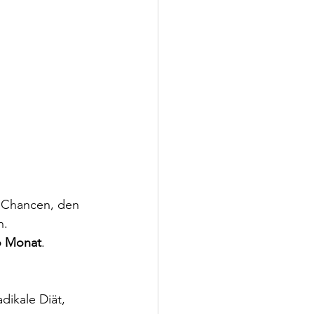
e Chancen, den 
n.
o Monat
.
ikale Diät, 