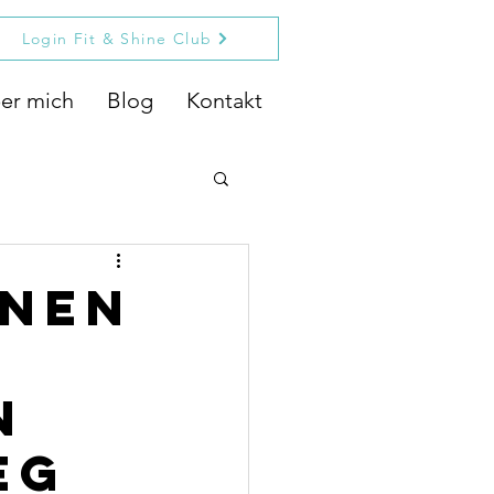
Login Fit & Shine Club
er mich
Blog
Kontakt
inen
n
eg