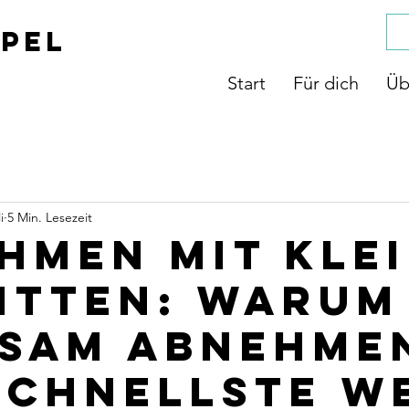
upel
Start
Für dich
Üb
i
5 Min. Lesezeit
hmen mit kle
itten: Warum
sam abnehme
schnellste W