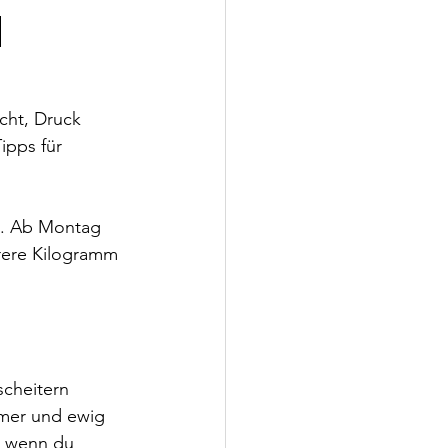
n
cht, Druck 
ipps für 
n. Ab Montag 
hrere Kilogramm 
cheitern 
mmer und ewig 
n, wenn du 