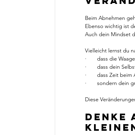
veränd
Beim Abnehmen geht e
Ebenso wichtig ist 
Auch dein Mindset dar
Vielleicht lernst du 
·       dass die Waa
·       dass dein Sel
·       dass Zeit be
·       sondern dein 
Diese Veränderunge
Denke 
kleine