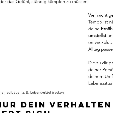
oder das Gefühl, ständig kämpfen zu müssen.
Viel wichtige
Tempo ist n
deine 
Ernäh
umstellst
 un
entwickelst,
Alltag passe
Die zu dir p
deiner Persö
deinem Umfe
Lebenssitua
inen aufbauen z. B. Lebensmittel tracken
nur dein Verhalten