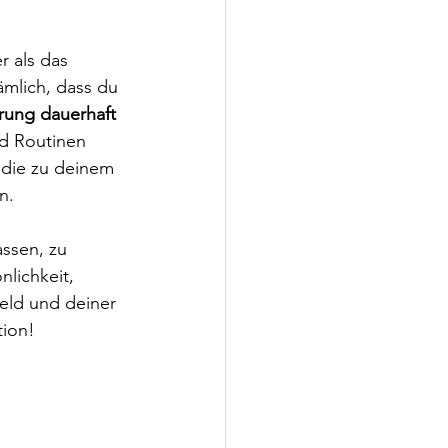
r als das 
ämlich, dass du 
rung dauerhaft 
d Routinen 
 die zu deinem 
n.
assen, zu 
nlichkeit, 
ld und deiner 
tion!
 