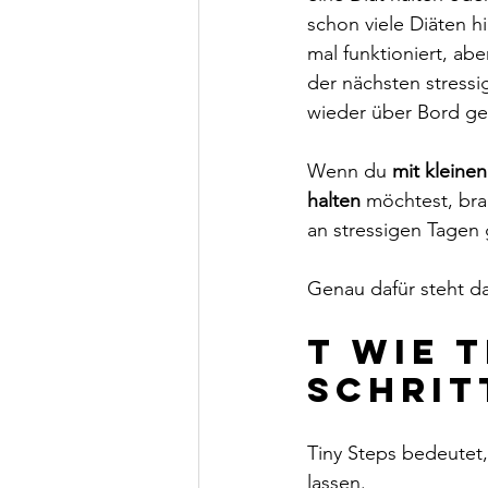
schon viele Diäten hi
mal funktioniert, abe
der nächsten stress
wieder über Bord ge
Wenn du 
mit kleine
halten
 möchtest, br
an stressigen Tagen
Genau dafür steht da
T wie T
Schrit
Tiny Steps bedeutet,
lassen.