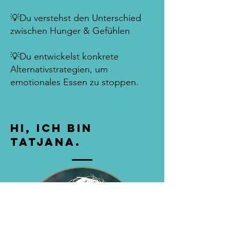
💡Du verstehst den Unterschied
zwischen Hunger & Gefühlen
💡Du entwickelst konkrete
Alternativstrategien, um
emotionales Essen zu stoppen.
hi, ich bin
Tatjana.