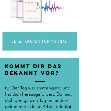
JETZT KAUFEN FÜR NUR 27€
Kommt dir das
bekannt vor?
​👉
Der Tag war anstrengend und
hat dich herausgefordert. Du hast
dich den ganzen Tag um andere
gekümmert, deine Arbeit erledigt