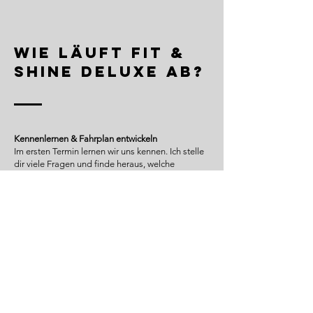
Wie läuft Fit &
Shine Deluxe ab?
Kennenlernen & Fahrplan entwickeln
Im ersten Termin lernen wir uns kennen. Ich stelle
dir viele Fragen und finde heraus, welche
Herausforderungen dich in der Vergangenheit
von deinen Zielen abgehalten haben.
Gemeinsam planen wir die nächsten Monate,
legen Ziele fest und starten gleich mit der ersten
Übung.
Individuelle Themen
Jeder Termin hat einen klaren Schwerpunkt – z. B.
deine Zieledefinition, Gewohnheiten analysieren
und verändern, Strategien finden für Urlaub oder
Alltag, emotionale Muster erkennen und