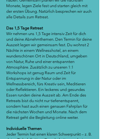
haben. Gemeinsam planen wir die nächsten
Monate, legen Ziele fest und starten gleich mit
der ersten Übung. Natürlich besprechen wir auch
alle Details zum Retreat.
Das 1,5 Tage Retreat
Wir nehmen uns 1,5 Tage intensiv Zeit für dich
und deine Abnehmthemen. Den Termin für deine
Auszeit legen wir gemeinsam fest. Du wohnst 2
Nächte in einem Wellnesshotel, an einem
wunderschönen Ort in Deutschland, umgeben
von Natur, Ruhe und einer entspannten
Atmosphäre. Zusätzlich zu unseren 1:1
Workshops ist genug Raum und Zeit für
Entspannung in der Natur oder im
Wellnessbereich, fürs Kreativ sein, Meditieren
oder Reflektieren. Ein leckeres und gesundes
Essen runden deine Auszeit ab. Am Ende des
Retreats bist du nicht nur tiefenentspannt,
sondern hast auch einen genauen Fahrplan für
die nächsten Wochen und Monate. Nach dem
Retreat geht die Begleitung online weiter.
Individuelle Themen
Jeder Termin hat einen klaren Schwerpunkt – z. B.