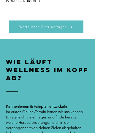
Neues zuzulassen
Wartelisten-Platz anfragen
Wie läuft
Wellness im Kopf
ab?
Kennenlernen & Fahrplan entwickeln
Im ersten Online-Termin lernen wir uns kennen.
Ich stelle dir viele Fragen und finde heraus,
welche Herausforderungen dich in der
Vergangenheit von deinen Zielen abgehalten