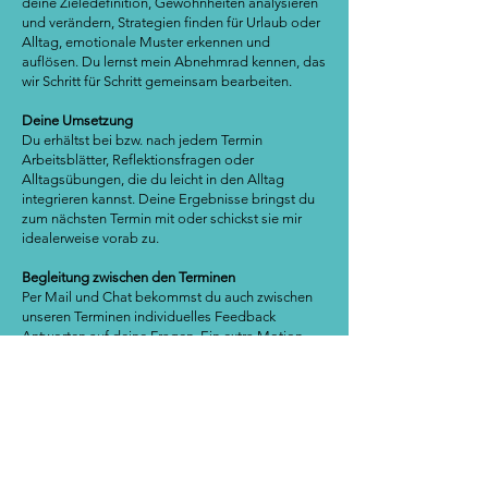
deine Zieledefinition, Gewohnheiten analysieren
und verändern, Strategien finden für Urlaub oder
Alltag, emotionale Muster erkennen und
auflösen. Du lernst mein Abnehmrad kennen, das
wir Schritt für Schritt gemeinsam bearbeiten.
Deine Umsetzung
Du erhältst bei bzw. nach jedem Termin
Arbeitsblätter, Reflektionsfragen oder
Alltagsübungen, die du leicht in den Alltag
integrieren kannst. Deine Ergebnisse bringst du
zum nächsten Termin mit oder schickst sie mir
idealerweise vorab zu.
Begleitung zwischen den Terminen
Per Mail und Chat bekommst du auch zwischen
unseren Terminen individuelles Feedback
Antworten auf deine Fragen. Ein extra Motion
bekommst du parallel im Fit & Shine Club durch
den Austausch mit anderen Frauen, monatliche
Themenabende, Challenges & Übungen. Das ist
aber kein Muss, sondern ein zusätzliches
Angebot für dich.
Dein Ergebnis