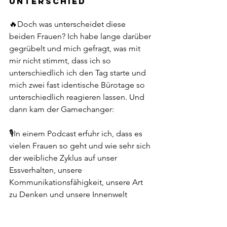
UNTERSCHIED
🔥Doch was unterscheidet diese 
beiden Frauen? Ich habe lange darüber 
gegrübelt und mich gefragt, was mit 
mir nicht stimmt, dass ich so 
unterschiedlich ich den Tag starte und 
mich zwei fast identische Bürotage so 
unterschiedlich reagieren lassen. Und 
dann kam der Gamechanger:
🎙️In einem Podcast erfuhr ich, dass es 
vielen Frauen so geht und wie sehr sich 
der weibliche Zyklus auf unser 
Essverhalten, unsere 
Kommunikationsfähigkeit, unsere Art 
zu Denken und unsere Innenwelt 
auswirkt. Natürlich wusste ich, dass sich 
die Hormone im Laufe des Zyklus 