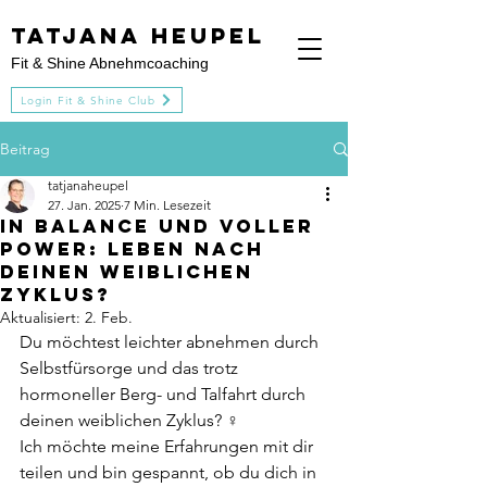
Tatjana heupel
Fit & Shine Abnehmcoaching
Login Fit & Shine Club
Beitrag
tatjanaheupel
27. Jan. 2025
7 Min. Lesezeit
In Balance und voller
Power: Leben nach
deinen weiblichen
Zyklus?
Aktualisiert:
2. Feb.
Du möchtest leichter abnehmen durch 
Selbstfürsorge und das trotz 
hormoneller Berg- und Talfahrt durch 
deinen weiblichen Zyklus? ♀️
Ich möchte meine Erfahrungen mit dir 
teilen und bin gespannt, ob du dich in 