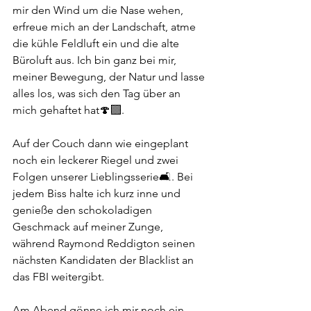
mir den Wind um die Nase wehen, 
erfreue mich an der Landschaft, atme 
die kühle Feldluft ein und die alte 
Büroluft aus. Ich bin ganz bei mir, 
meiner Bewegung, der Natur und lasse 
alles los, was sich den Tag über an 
mich gehaftet hat🍄‍🟫. 
Auf der Couch dann wie eingeplant 
noch ein leckerer Riegel und zwei 
Folgen unserer Lieblingsserie🛋️. Bei 
jedem Biss halte ich kurz inne und 
genieße den schokoladigen 
Geschmack auf meiner Zunge, 
während Raymond Reddigton seinen 
nächsten Kandidaten der Blacklist an 
das FBI weitergibt. 
Am Abend gönne ich mir noch ein 